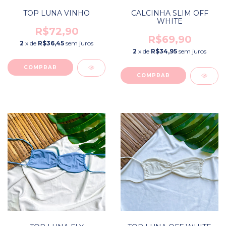
TOP LUNA VINHO
CALCINHA SLIM OFF
WHITE
R$72,90
R$69,90
2
x de
R$36,45
sem juros
2
x de
R$34,95
sem juros
COMPRAR
COMPRAR