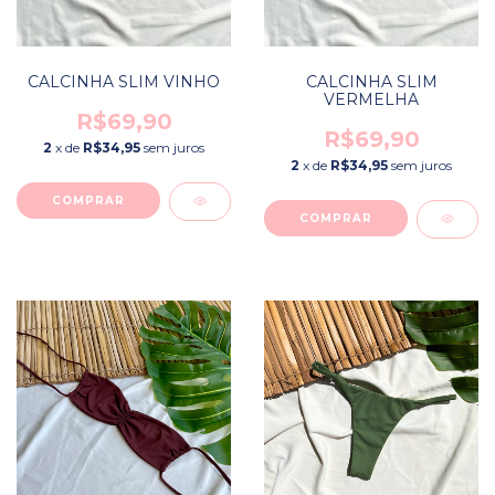
CALCINHA SLIM VINHO
CALCINHA SLIM
VERMELHA
R$69,90
R$69,90
2
x de
R$34,95
sem juros
2
x de
R$34,95
sem juros
COMPRAR
COMPRAR