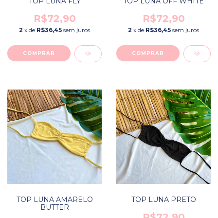
TOP LUNA FLY
TOP LUNA OFF WHITE
R$72,90
R$72,90
2
x de
R$36,45
sem juros
2
x de
R$36,45
sem juros
COMPRAR
COMPRAR
TOP LUNA AMARELO
TOP LUNA PRETO
BUTTER
R$72,90