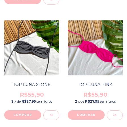
TOP LUNA STONE
TOP LUNA PINK
R$55,90
R$55,90
2
x de
R$27,95
sem juros
2
x de
R$27,95
sem juros
COMPRAR
COMPRAR