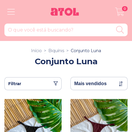
0
Início
>
Biquínis
>
Conjunto Luna
Conjunto Luna
Filtrar