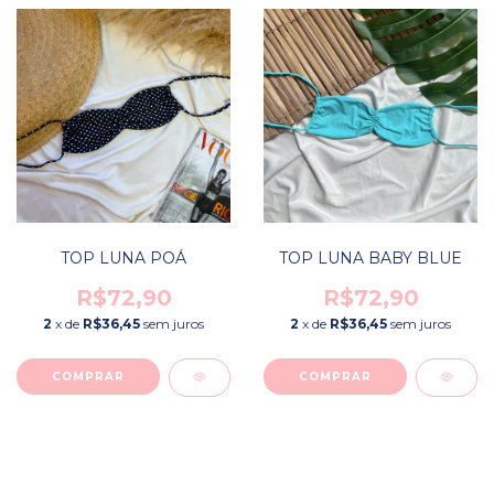
TOP LUNA POÁ
TOP LUNA BABY BLUE
R$72,90
R$72,90
2
x de
R$36,45
sem juros
2
x de
R$36,45
sem juros
COMPRAR
COMPRAR