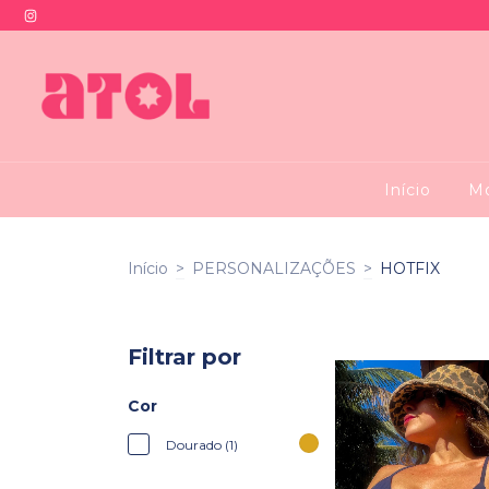
Início
Mo
Início
>
PERSONALIZAÇÕES
>
HOTFIX
Filtrar por
Cor
Dourado (1)