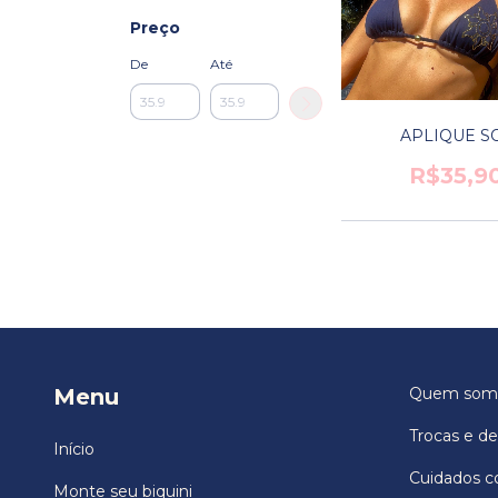
Preço
De
Até
APLIQUE S
R$35,9
Menu
Quem som
Trocas e d
Início
Cuidados c
Monte seu biquini