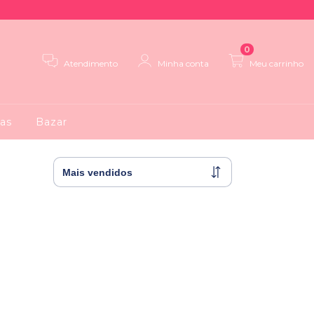
0
Atendimento
Minha conta
Meu carrinho
as
Bazar