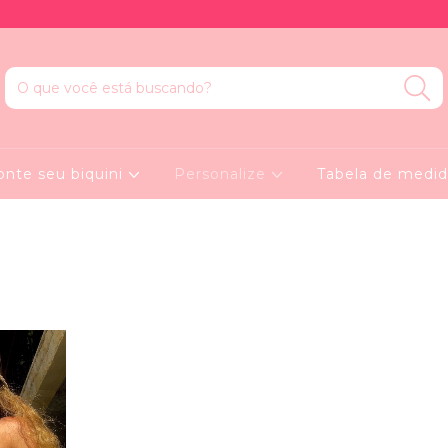
nte seu biquini
Personalize
Tabela de medid