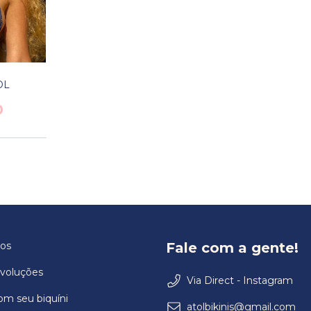
OL
0
os
Fale com a gente!
evoluções
Via Direct - Instagram
om seu biquíni
atolbikinis@gmail.com