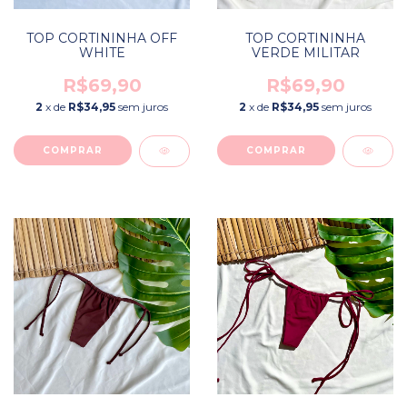
TOP CORTININHA OFF
TOP CORTININHA
WHITE
VERDE MILITAR
R$69,90
R$69,90
2
x de
R$34,95
sem juros
2
x de
R$34,95
sem juros
COMPRAR
COMPRAR