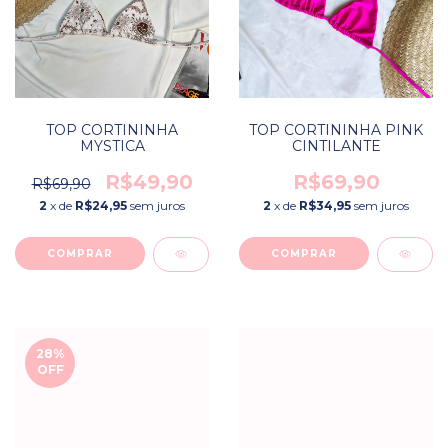
TOP CORTININHA
TOP CORTININHA PINK
MYSTICA
CINTILANTE
R$49,90
R$69,90
R$69,90
2
x de
R$24,95
sem juros
2
x de
R$34,95
sem juros
COMPRAR
COMPRAR
28
%
OFF