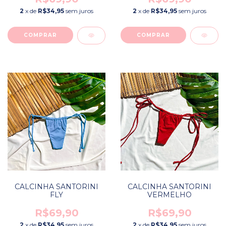
2
x de
R$34,95
sem juros
2
x de
R$34,95
sem juros
COMPRAR
COMPRAR
CALCINHA SANTORINI
CALCINHA SANTORINI
FLY
VERMELHO
R$69,90
R$69,90
2
x de
R$34,95
sem juros
2
x de
R$34,95
sem juros