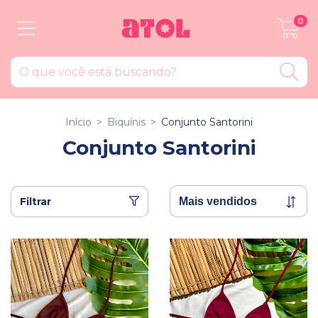
0
Início
>
Biquínis
>
Conjunto Santorini
Conjunto Santorini
Filtrar