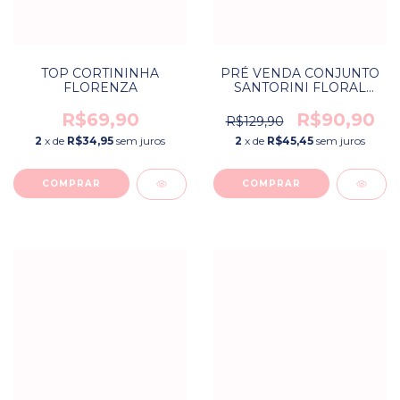
TOP CORTININHA
PRÉ VENDA CONJUNTO
FLORENZA
SANTORINI FLORAL
CARAMELO
R$69,90
R$90,90
R$129,90
2
x de
R$34,95
sem juros
2
x de
R$45,45
sem juros
COMPRAR
COMPRAR