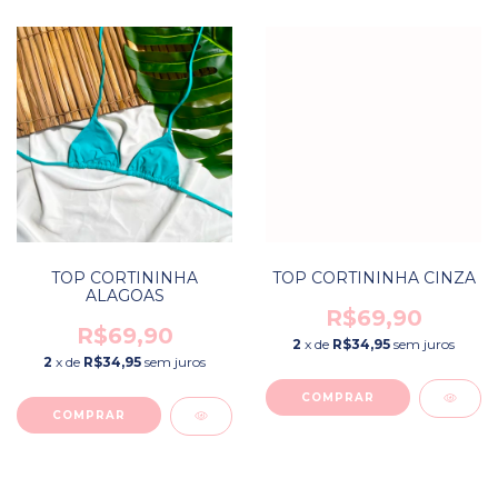
TOP CORTININHA
TOP CORTININHA CINZA
ALAGOAS
R$69,90
R$69,90
2
x de
R$34,95
sem juros
2
x de
R$34,95
sem juros
COMPRAR
COMPRAR