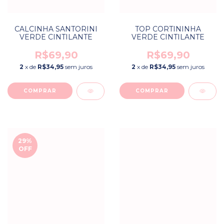
CALCINHA SANTORINI
TOP CORTININHA
VERDE CINTILANTE
VERDE CINTILANTE
R$69,90
R$69,90
2
x de
R$34,95
sem juros
2
x de
R$34,95
sem juros
COMPRAR
COMPRAR
29
%
OFF