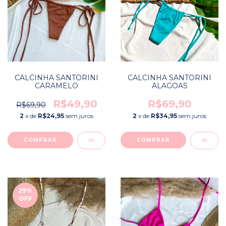
CALCINHA SANTORINI
CALCINHA SANTORINI
CARAMELO
ALAGOAS
R$49,90
R$69,90
R$69,90
2
x de
R$24,95
sem juros
2
x de
R$34,95
sem juros
COMPRAR
COMPRAR
29
%
OFF