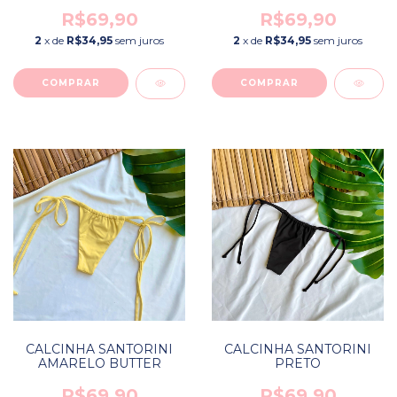
R$69,90
R$69,90
2
x de
R$34,95
sem juros
2
x de
R$34,95
sem juros
COMPRAR
COMPRAR
CALCINHA SANTORINI
CALCINHA SANTORINI
AMARELO BUTTER
PRETO
R$69,90
R$69,90