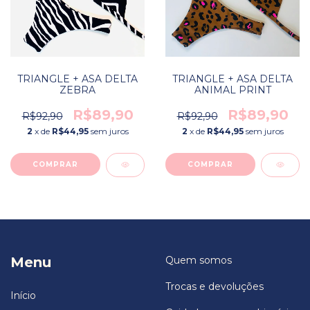
TRIANGLE + ASA DELTA
TRIANGLE + ASA DELTA
ZEBRA
ANIMAL PRINT
R$89,90
R$89,90
R$92,90
R$92,90
2
x de
R$44,95
sem juros
2
x de
R$44,95
sem juros
COMPRAR
COMPRAR
Menu
Quem somos
Trocas e devoluções
Início