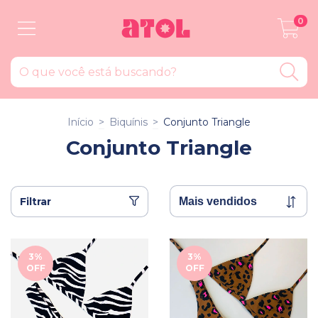
0
Início
>
Biquínis
>
Conjunto Triangle
Conjunto Triangle
Filtrar
3
%
3
%
OFF
OFF