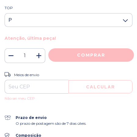
TOP
Atenção, última peça!
ALTERAR CEP
Entregas para o CEP:
Meios de envio
CALCULAR
Não sei meu CEP
Prazo de envio
O prazo de postagem são de 7 dias úteis.
Composição