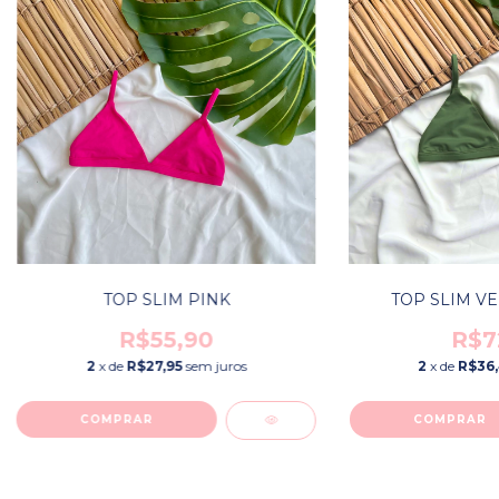
TOP SLIM PINK
TOP SLIM VE
R$55,90
R$7
2
x de
R$27,95
sem juros
2
x de
R$36
COMPRAR
COMPRAR