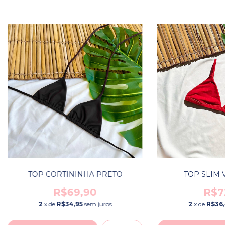
TOP CORTININHA PRETO
TOP SLIM
R$69,90
R$7
2
x de
R$34,95
sem juros
2
x de
R$36