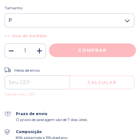
Tamanho
Guia de medidas
ALTERAR CEP
Entregas para o CEP:
Meios de envio
CALCULAR
Não sei meu CEP
Prazo de envio
O prazo de postagem são de 7 dias úteis.
Composição
85% poliamida e 15% elastano