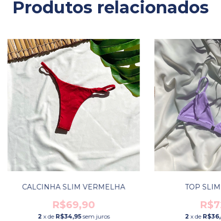
Produtos relacionados
CALCINHA SLIM VERMELHA
TOP SLIM
R$69,90
R$7
2
x de
R$34,95
sem juros
2
x de
R$36