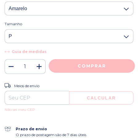
Tamanho
Guia de medidas
ALTERAR CEP
Entregas para o CEP:
Meios de envio
CALCULAR
Não sei meu CEP
Prazo de envio
O prazo de postagem são de 7 dias úteis.