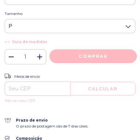
Tamanho
Guia de medidas
ALTERAR CEP
Entregas para o CEP:
Meios de envio
CALCULAR
Não sei meu CEP
Prazo de envio
O prazo de postagem são de 7 dias úteis.
Composição