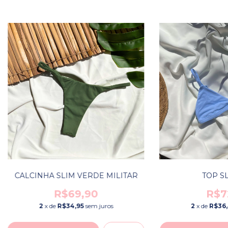
CALCINHA SLIM VERDE MILITAR
TOP SL
R$69,90
R$7
2
x de
R$34,95
sem juros
2
x de
R$36