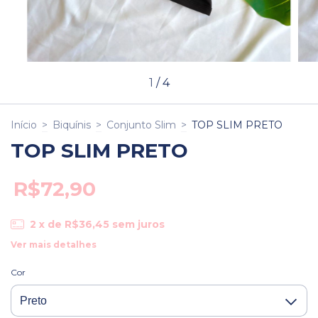
1
/
4
Início
>
Biquínis
>
Conjunto Slim
>
TOP SLIM PRETO
TOP SLIM PRETO
R$72,90
2
x de
R$36,45
sem juros
Ver mais detalhes
Cor