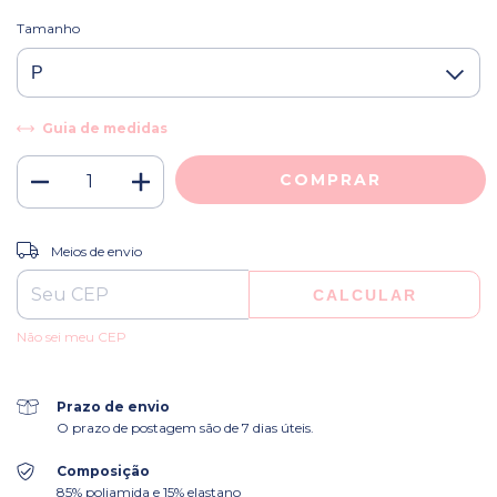
Tamanho
Guia de medidas
ALTERAR CEP
Entregas para o CEP:
Meios de envio
CALCULAR
Não sei meu CEP
Prazo de envio
O prazo de postagem são de 7 dias úteis.
Composição
85% poliamida e 15% elastano