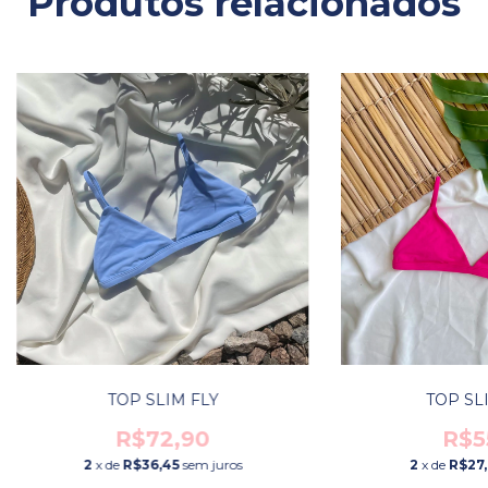
Produtos relacionados
TOP SLIM FLY
TOP SL
R$72,90
R$5
2
x de
R$36,45
sem juros
2
x de
R$27,