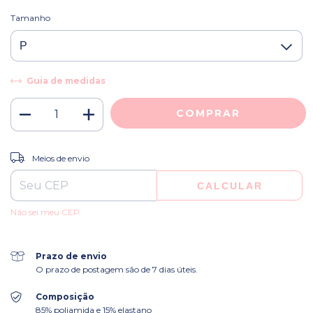
Tamanho
Guia de medidas
ALTERAR CEP
Entregas para o CEP:
Meios de envio
CALCULAR
Não sei meu CEP
Prazo de envio
O prazo de postagem são de 7 dias úteis.
Composição
85% poliamida e 15% elastano