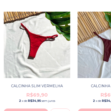
CALCINHA SLIM VERMELHA
CALCINHA 
R$69,90
R$6
2
x de
R$34,95
sem juros
2
x de
R$34