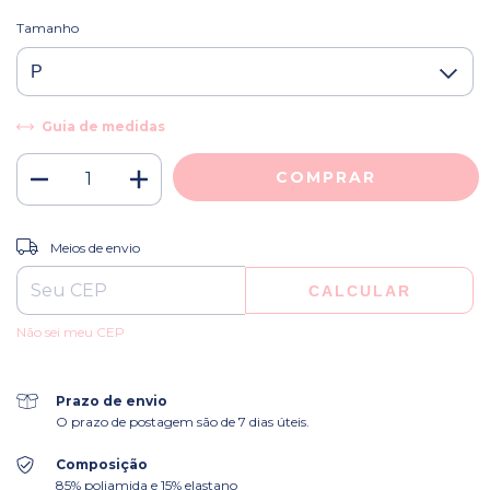
Tamanho
Guia de medidas
ALTERAR CEP
Entregas para o CEP:
Meios de envio
CALCULAR
Não sei meu CEP
Prazo de envio
O prazo de postagem são de 7 dias úteis.
Composição
85% poliamida e 15% elastano