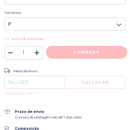
Tamanho
Guia de medidas
ALTERAR CEP
Entregas para o CEP:
Meios de envio
CALCULAR
Não sei meu CEP
Prazo de envio
O prazo de postagem são de 7 dias úteis.
Composição