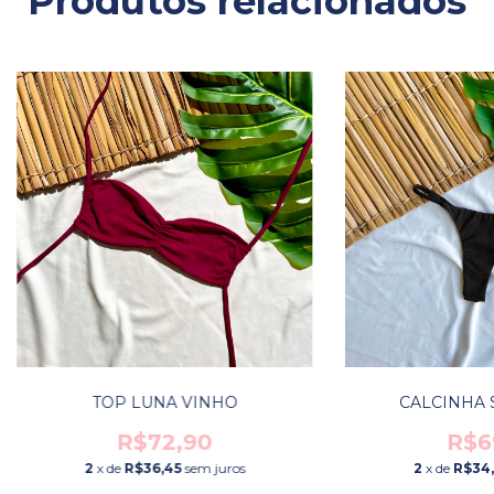
Produtos relacionados
TOP LUNA VINHO
CALCINHA 
R$72,90
R$6
2
x de
R$36,45
sem juros
2
x de
R$34